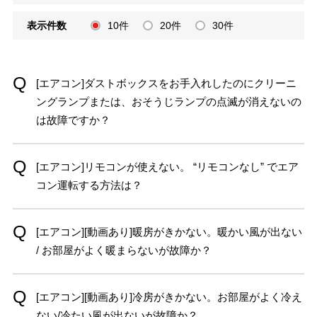
表示件数
10件
20件
30件
[エアコン]ダストボックスをお手入れしたのにクリーニ
ングランプまたは、おそうじランプの点滅が消えないの
は故障ですか？
[エアコン]リモコンが使えない。 “リモコンなし” でエア
コン運転する方法は？
[エアコン][動画あり]暖房がきかない。暖かい風が出ない
/ お部屋がよく暖まらないが故障か？
[エアコン][動画あり]冷房がきかない。お部屋がよく冷え
ない/冷たい風が出ないが故障か？