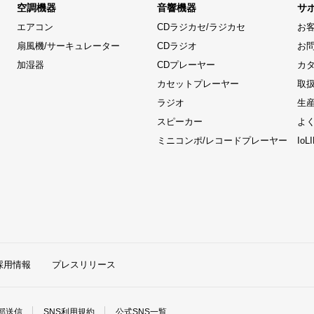
空調機器
音響機器
サ
エアコン
CDラジカセ/ラジカセ
お
扇風機/サーキュレーター
CDラジオ
お
加湿器
CDプレーヤー
カ
カセットプレーヤー
取
ラジオ
生
スピーカー
よ
ミニコンポ/レコードプレーヤー
Io
採用情報
プレスリリース
部送信
SNS利用規約
公式SNS一覧