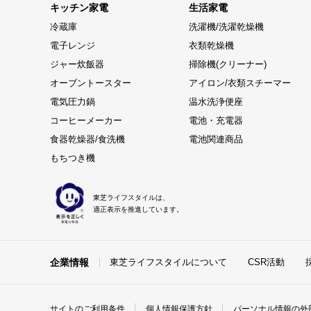
キッチン家電
生活家電
冷蔵庫
洗濯機/洗濯乾燥機
電子レンジ
衣類乾燥機
ジャー炊飯器
掃除機(クリーナー)
オーブントースター
アイロン/衣類スチーマー
電気圧力鍋
温水洗浄便座
コーヒーメーカー
電池・充電器
食器乾燥器/食洗機
電池関連商品
もちつき機
東芝ライフスタイルは、
適正表示を推進しています。
企業情報
東芝ライフスタイルについて
CSR活動
サイトのご利用条件
個人情報保護方針
パーソナル情報の外