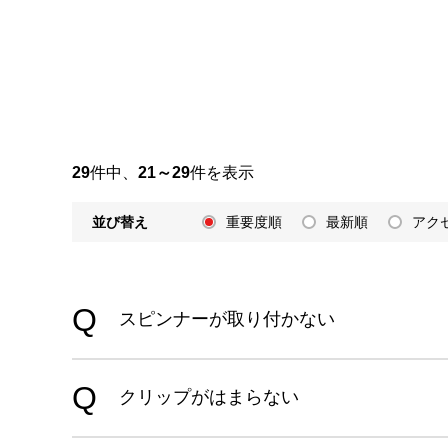
29
件中、
21～29
件を表示
並び替え
重要度順
最新順
アク
スピンナーが取り付かない
クリップがはまらない