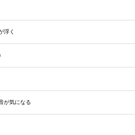
が浮く
）
音が気になる