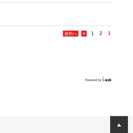
1
2
3
最初へ