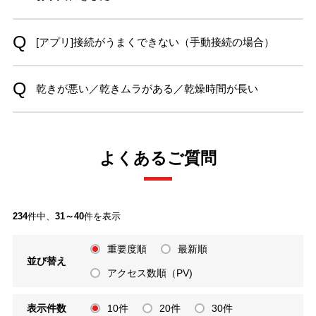
[アプリ]接続がうまくできない（手動接続の場合）
乾きが悪い／乾きムラがある／乾燥時間が長い
よくあるご質問
234
件中、
31～40
件を表示
重要度順
最新順
並び替え
アクセス数順（PV)
表示件数
10件
20件
30件