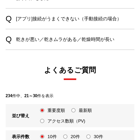
[アプリ]接続がうまくできない（手動接続の場合）
乾きが悪い／乾きムラがある／乾燥時間が長い
よくあるご質問
234
件中、
21～30
件を表示
重要度順
最新順
並び替え
アクセス数順（PV)
表示件数
10件
20件
30件