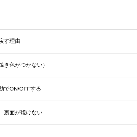
戻す理由
焼き色がつかない）
でON/OFFする
、裏面が焼けない