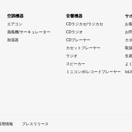
空調機器
音響機器
サ
エアコン
CDラジカセ/ラジカセ
お
扇風機/サーキュレーター
CDラジオ
お
加湿器
CDプレーヤー
カ
カセットプレーヤー
取
ラジオ
生
スピーカー
よ
ミニコンポ/レコードプレーヤー
Io
採用情報
プレスリリース