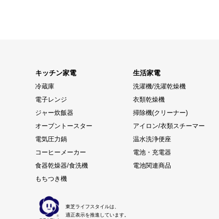
キッチン家電
生活家電
冷蔵庫
洗濯機/洗濯乾燥機
電子レンジ
衣類乾燥機
ジャー炊飯器
掃除機(クリーナー)
オーブントースター
アイロン/衣類スチーマー
電気圧力鍋
温水洗浄便座
コーヒーメーカー
電池・充電器
食器乾燥器/食洗機
電池関連商品
もちつき機
東芝ライフスタイルは、
適正表示を推進しています。