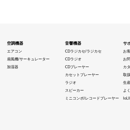
空調機器
音響機器
サ
エアコン
CDラジカセ/ラジカセ
お
扇風機/サーキュレーター
CDラジオ
お
加湿器
CDプレーヤー
カ
カセットプレーヤー
取
ラジオ
生
スピーカー
よ
ミニコンポ/レコードプレーヤー
Io