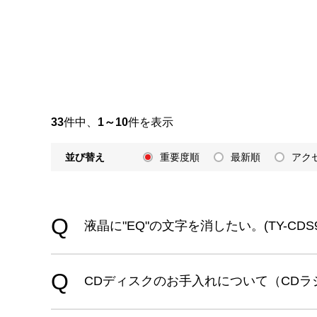
33
件中、
1～10
件を表示
並び替え
重要度順
最新順
アク
液晶に"EQ"の文字を消したい。(TY-CDS9
CDディスクのお手入れについて（CDラ