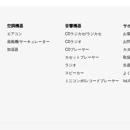
空調機器
音響機器
サ
エアコン
CDラジカセ/ラジカセ
お
扇風機/サーキュレーター
CDラジオ
お
加湿器
CDプレーヤー
カ
カセットプレーヤー
取
ラジオ
生
スピーカー
よ
ミニコンポ/レコードプレーヤー
Io