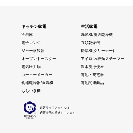
キッチン家電
生活家電
冷蔵庫
洗濯機/洗濯乾燥機
電子レンジ
衣類乾燥機
ジャー炊飯器
掃除機(クリーナー)
オーブントースター
アイロン/衣類スチーマー
電気圧力鍋
温水洗浄便座
コーヒーメーカー
電池・充電器
食器乾燥器/食洗機
電池関連商品
もちつき機
東芝ライフスタイルは、
適正表示を推進しています。