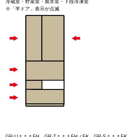
冷蔵室・野菜室・製氷室・下段冷凍室
※「半ドア」表示が点滅
GR-U＊＊＊FH、GR-T＊＊＊FH／FK、GR-S＊＊＊FK