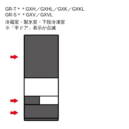
GR-T＊＊GXH／GXHL／GXK／GXKL
GR-S＊＊GXV／GXVL
冷蔵室・製氷室・下段冷凍室
※「半ドア」表示が点滅