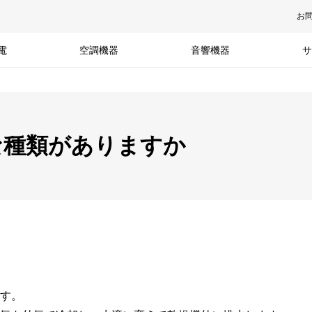
お
電
空調機器
音響機器
サ
な種類がありますか
す。