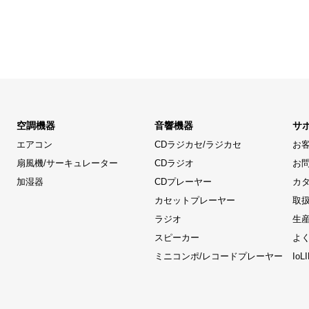
空調機器
音響機器
サ
エアコン
CDラジカセ/ラジカセ
お
扇風機/サーキュレーター
CDラジオ
お
加湿器
CDプレーヤー
カ
カセットプレーヤー
取
ラジオ
生
スピーカー
よ
ミニコンポ/レコードプレーヤー
Io