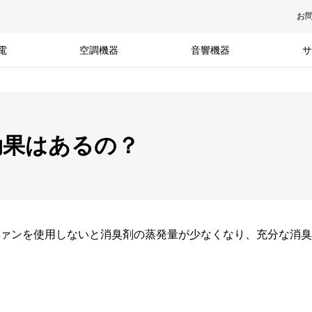
お
電
空調機器
音響機器
サ
効果はあるの？
ァンを使用しないと
消臭剤の蒸発量が少なくなり、
充分な消臭