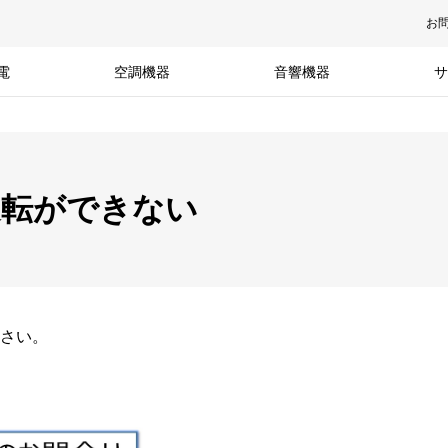
お
電
空調機器
音響機器
サ
運転ができない
さい。