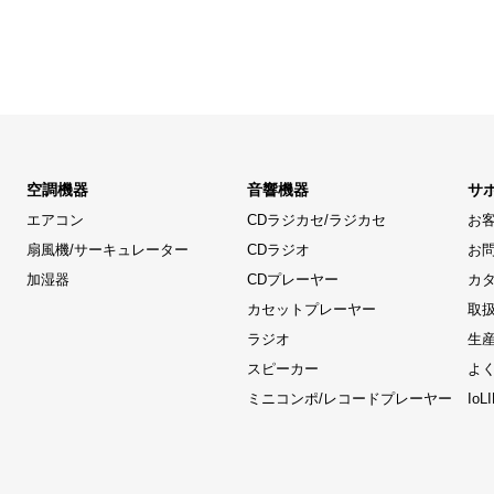
空調機器
音響機器
サ
エアコン
CDラジカセ/ラジカセ
お
扇風機/サーキュレーター
CDラジオ
お
加湿器
CDプレーヤー
カ
カセットプレーヤー
取
ラジオ
生
スピーカー
よ
ミニコンポ/レコードプレーヤー
Io