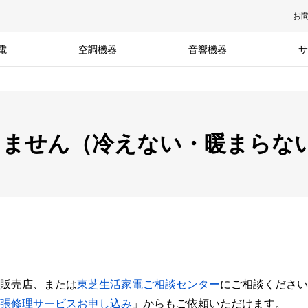
お
電
空調機器
音響機器
サ
きません（冷えない・暖まらな
販売店、または
東芝生活家電ご相談センター
にご相談ください
張修理サービスお申し込み
」からもご依頼いただけます。