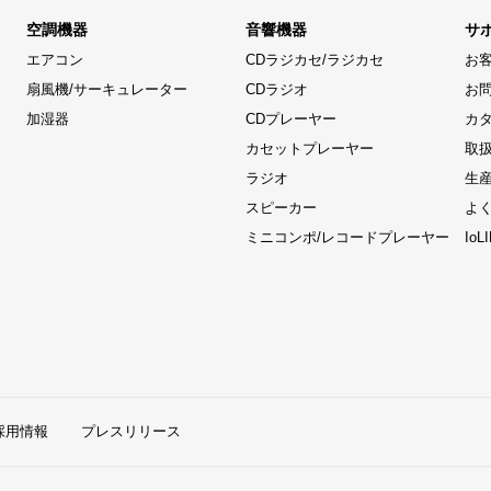
空調機器
音響機器
サ
エアコン
CDラジカセ/ラジカセ
お
扇風機/サーキュレーター
CDラジオ
お
加湿器
CDプレーヤー
カ
カセットプレーヤー
取
ラジオ
生
スピーカー
よ
ミニコンポ/レコードプレーヤー
Io
採用情報
プレスリリース