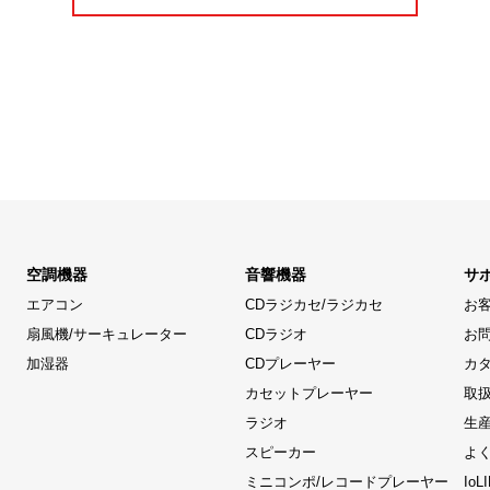
空調機器
音響機器
サ
エアコン
CDラジカセ/ラジカセ
お
扇風機/サーキュレーター
CDラジオ
お
加湿器
CDプレーヤー
カ
カセットプレーヤー
取
ラジオ
生
スピーカー
よ
ミニコンポ/レコードプレーヤー
Io