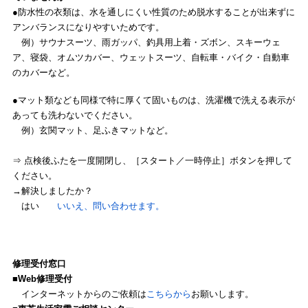
●防水性の衣類は、水を通しにくい性質のため脱水することが出来ずに
アンバランスになりやすいためです。
例）サウナスーツ、雨ガッパ、釣具用上着・ズボン、スキーウェ
ア、寝袋、オムツカバー、ウェットスーツ、自転車・バイク・自動車
のカバーなど。
●マット類なども同様で特に厚くて固いものは、洗濯機で洗える表示が
あっても洗わないでください。
例）玄関マット、足ふきマットなど。
⇒ 点検後ふたを一度開閉し、［スタート／一時停止］ボタンを押して
ください。
→解決しましたか？
はい
いいえ、問い合わせます。
修理受付窓口
■Web修理受付
インターネットからのご依頼は
こちらから
お願いします。