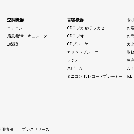
空調機器
音響機器
サ
エアコン
CDラジカセ/ラジカセ
お
扇風機/サーキュレーター
CDラジオ
お
加湿器
CDプレーヤー
カ
カセットプレーヤー
取
ラジオ
生
スピーカー
よ
ミニコンポ/レコードプレーヤー
Io
採用情報
プレスリリース