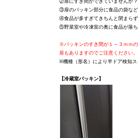
②扉にすき間ができていませんか？
③扉のパッキン部分に食品の袋など
④食品が多すぎてきちんと閉まらず
⑤野菜室や冷凍室の奥に食品が落ち
※パッキンのすき間が１～３ｍｍの
扉もありますのでご注意ください。
※機種（形名）により半ドア検知ス
【冷蔵室パッキン】