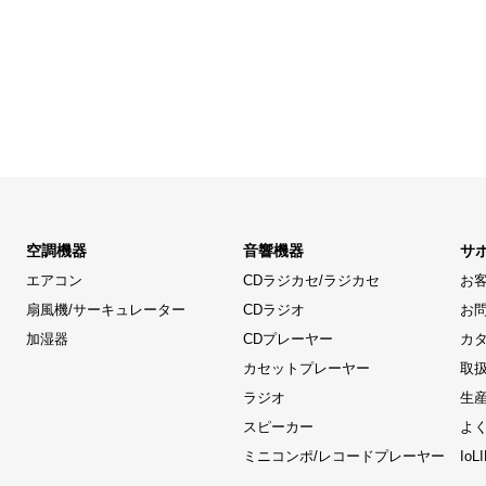
空調機器
音響機器
サ
エアコン
CDラジカセ/ラジカセ
お
扇風機/サーキュレーター
CDラジオ
お
加湿器
CDプレーヤー
カ
カセットプレーヤー
取
ラジオ
生
スピーカー
よ
ミニコンポ/レコードプレーヤー
Io