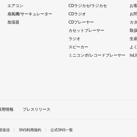
エアコン
CDラジカセ/ラジカセ
お
扇風機/サーキュレーター
CDラジオ
お
加湿器
CDプレーヤー
カ
カセットプレーヤー
取
ラジオ
生
スピーカー
よ
ミニコンポ/レコードプレーヤー
Io
採用情報
プレスリリース
部送信
SNS利用規約
公式SNS一覧