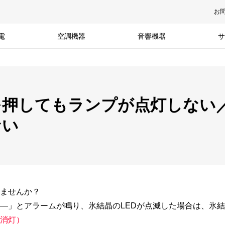
お
電
空調機器
音響機器
サ
を押してもランプが点灯しない
ない
いませんか？
―」とアラームが鳴り、氷結晶のLEDが点滅した場合は、氷
消灯）