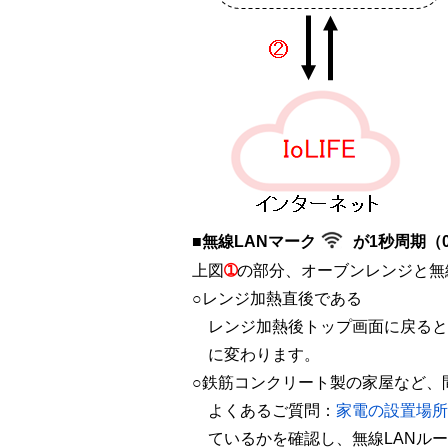
■無線LANマーク
が1秒周期（
上図
➀
の部分、オーブンレンジと無
○レンジ加熱直後である
レンジ加熱後トップ画面に戻ると
に変わります。
○鉄筋コンクリート製の家屋など、
よくあるご質問：
家電の設置場所
ているかを確認し、無線LANル