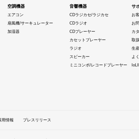
空調機器
音響機器
サ
エアコン
CDラジカセ/ラジカセ
お
扇風機/サーキュレーター
CDラジオ
お
加湿器
CDプレーヤー
カ
カセットプレーヤー
取
ラジオ
生
スピーカー
よ
ミニコンポ/レコードプレーヤー
Io
採用情報
プレスリリース