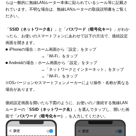
らは一般的に無線LANルーター本体に貼られているシール等に記載さ
れています。不明な場合は、無線LANルーターの取扱説明書をご覧く
ださい。
「
SSID（ネットワーク名）
」と「
パスワード（暗号化キー）
」がわか
ったら、お使いのスマートフォンにあわせて以下の方法で、接続設定
画面を開きます。
■ iPhoneの場合：ホーム画面から「設定」をタップ
→「Wi-Fi」をタップ
■ Androidの場合：ホーム画面から「設定」をタップ
→「ネットワークとインターネット」をタップ
→「Wi-Fi」をタップ
※OSバージョンやスマートフォンメーカーにより操作・名称が異なる
場合があります。
接続設定画面を開いたら下図のように、お使いの／接続する無線LAN
ルーターの「
SSID（ネットワーク名）
」を選んでタップし、開いた画
面で「
パスワード（暗号化キー）
」を入力してください。