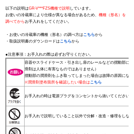
以下の説明は
GR-V***FZS機種で説明
しています。
お使いの冷蔵庫により仕様が異なる場合があるため、
機種（形名）を
調べてから
お手入れをしてください。
・お使いの冷蔵庫の機種（形名）の調べ方は
こちら
から
・取扱説明書のダウンロードは
こちら
から
●注意事項：お手入れの際は必ずお守りください。
容器やスライドケース・引き出し扉のレールなどの摺動部には
滑剤は人体に有害なものではありません）
摺動部の潤滑剤をふき取ってしまった場合は故障の原因になり
※潤滑剤塗布箇所を確認したい場合は
こちら
お手入れの時は電源プラグをコンセントから抜いてください。
お手入れで説明していること以外で分解・改造・修理をしない